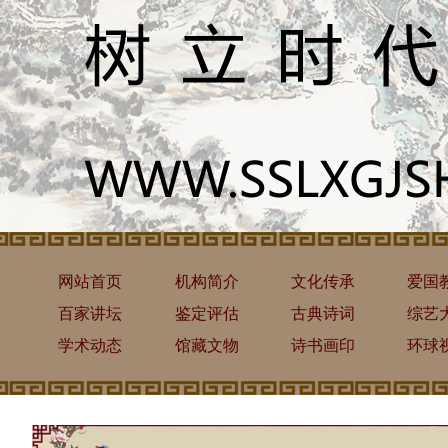
网站首页
机构简介
文化传承
爱国
百家讲坛
鉴定评估
古典诗词
综艺
学术动态
馆藏文物
诗书画印
环球