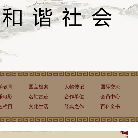
学教育
国宝档案
人物传记
国际交流
乐电影
名胜古迹
合作单位
会员中心
色栏目
文化生活
经典之作
百科全书