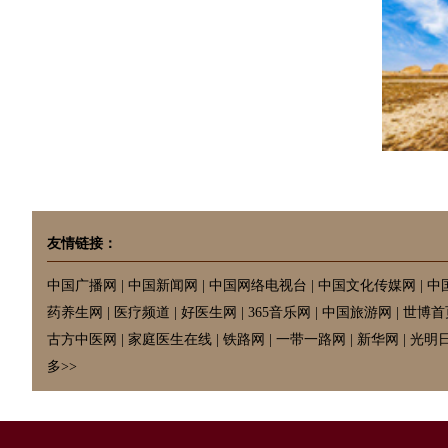
友情链接：
中国广播网
|
中国新闻网
|
中国网络电视台
|
中国文化传媒网
|
中
药养生网
|
医疗频道
|
好医生网
|
365音乐网
|
中国旅游网
|
世博首
古方中医网
|
家庭医生在线
|
铁路网
|
一带一路网
|
新华网
|
光明
多>>