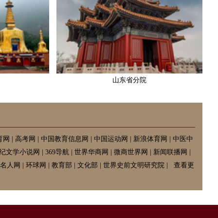
山东省分院
育网
|
高考网
|
中国教育信息网
|
中国运动网
|
新浪体育网
|
中医中
纪文学小说网
|
369导航
|
世界华商网
|
微商世界网
|
新闻联播网
|
名人网
|
环球网
|
教育部
|
文化部
|
世界史前文明研究院
|
查看更