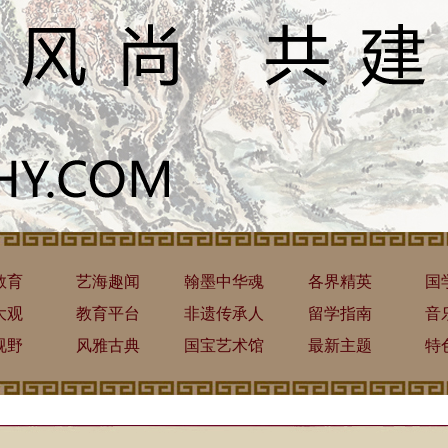
教育
艺海趣闻
翰墨中华魂
各界精英
国
大观
教育平台
非遗传承人
留学指南
音
视野
风雅古典
国宝艺术馆
最新主题
特