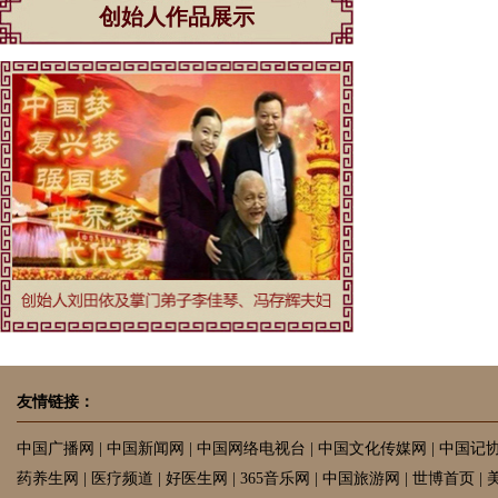
创始人作品展示
友情链接：
中国广播网
|
中国新闻网
|
中国网络电视台
|
中国文化传媒网
|
中国记
药养生网
|
医疗频道
|
好医生网
|
365音乐网
|
中国旅游网
|
世博首页
|