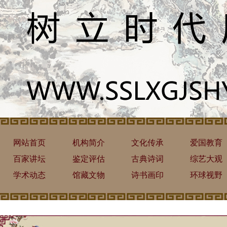
网站首页
机构简介
文化传承
爱国教育
百家讲坛
鉴定评估
古典诗词
综艺大观
学术动态
馆藏文物
诗书画印
环球视野