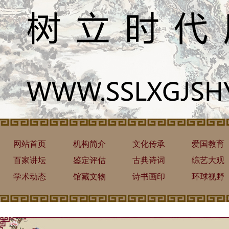
网站首页
机构简介
文化传承
爱国教育
百家讲坛
鉴定评估
古典诗词
综艺大观
学术动态
馆藏文物
诗书画印
环球视野